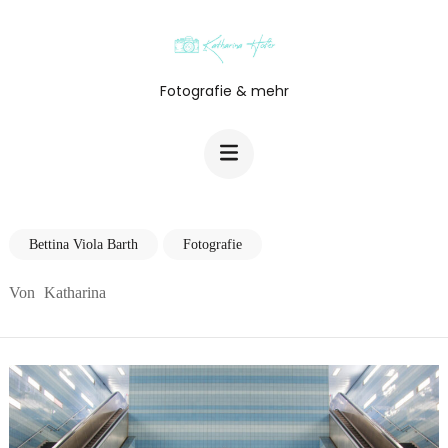
Zum
Inhalt
springen
Fotografie & mehr
(Enter
drücken)
Bettina Viola Barth
Fotografie
Von
Katharina