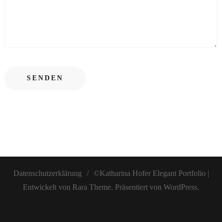
Datenschutzerklärung
©Katharina Hofer
Elegant Portfolio |
Entwickelt von
Rara Theme
. Präsentiert von
WordPress
.