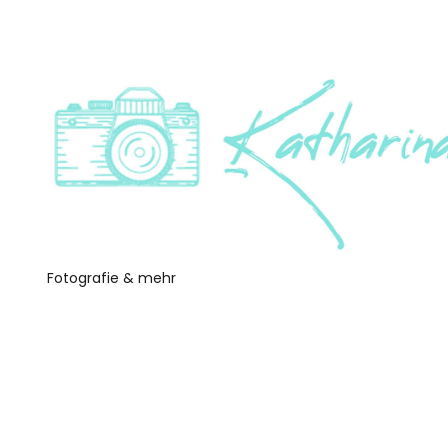
Fotografie & mehr